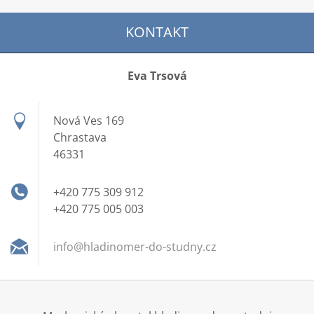
KONTAKT
Eva Trsová
Nová Ves 169
Chrastava
46331
+420 775 309 912
+420 775 005 003
info@hla
dinomer-
do-studn
y.cz